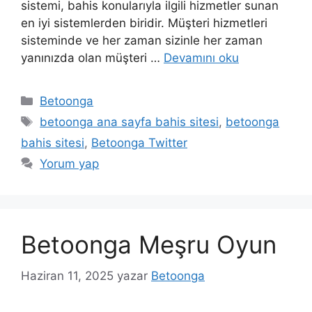
sistemi, bahis konularıyla ilgili hizmetler sunan
en iyi sistemlerden biridir. Müşteri hizmetleri
sisteminde ve her zaman sizinle her zaman
yanınızda olan müşteri …
Devamını oku
Kategoriler
Betoonga
Etiketler
betoonga ana sayfa bahis sitesi
,
betoonga
bahis sitesi
,
Betoonga Twitter
Yorum yap
Betoonga Meşru Oyun
Haziran 11, 2025
yazar
Betoonga