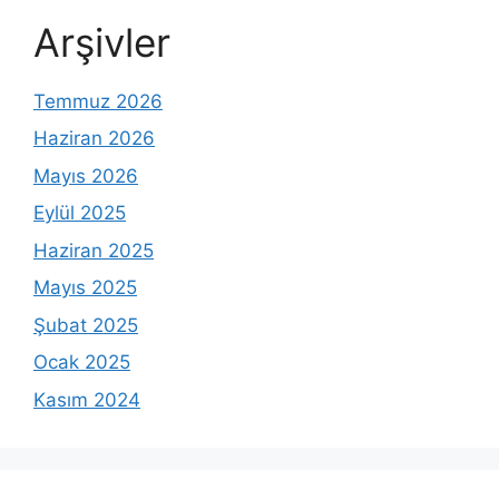
Arşivler
Temmuz 2026
Haziran 2026
Mayıs 2026
Eylül 2025
Haziran 2025
Mayıs 2025
Şubat 2025
Ocak 2025
Kasım 2024