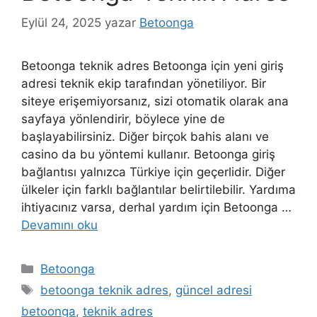
Eylül 24, 2025
yazar
Betoonga
Betoonga teknik adres Betoonga için yeni giriş
adresi teknik ekip tarafından yönetiliyor. Bir
siteye erişemiyorsanız, sizi otomatik olarak ana
sayfaya yönlendirir, böylece yine de
başlayabilirsiniz. Diğer birçok bahis alanı ve
casino da bu yöntemi kullanır. Betoonga giriş
bağlantısı yalnızca Türkiye için geçerlidir. Diğer
ülkeler için farklı bağlantılar belirtilebilir. Yardıma
ihtiyacınız varsa, derhal yardım için Betoonga …
Devamını oku
Kategoriler
Betoonga
Etiketler
betoonga teknik adres
,
güncel adresi
betoonga
,
teknik adres