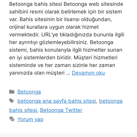
Betoonga bahis sitesi Betoonga web sitesinde
sahibini resmi olarak belirlemek için bir sistem
var. Bahis sitesinin bir lisansı olduğundan,
orijinal kurallara uygun olarak hizmet
vermektedir. URL’ye tıkladığınızda bununla ilgili
her ayrıntıyı gözlemleyebilirsiniz. Betoonga
sistemi, bahis konularıyla ilgili hizmetler sunan
en iyi sistemlerden biridir. Müşteri hizmetleri
sisteminde ve her zaman sizinle her zaman
yanınızda olan müşteri …
Devamını oku
Kategoriler
Betoonga
Etiketler
betoonga ana sayfa bahis sitesi
,
betoonga
bahis sitesi
,
Betoonga Twitter
Yorum yap