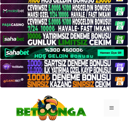
İçeriğe
atla
Menü