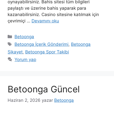
oynayabilirsiniz. Bahis sitesi tüm bilgileri
paylaştı ve üzerine bahis yaparak para
kazanabilirsiniz. Casino sitesine katılmak için
çevrimiçi …
Devamını oku
Kategoriler
Betoonga
Etiketler
Betoonga İçerik Gönderimi
,
Betoonga
Şikayet
,
Betoonga Spor Takibi
Yorum yap
Betoonga Güncel
Haziran 2, 2026
yazar
Betoonga