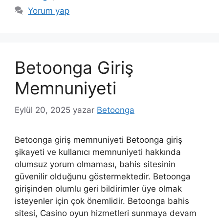
Yorum yap
Betoonga Giriş
Memnuniyeti
Eylül 20, 2025
yazar
Betoonga
Betoonga giriş memnuniyeti Betoonga giriş
şikayeti ve kullanıcı memnuniyeti hakkında
olumsuz yorum olmaması, bahis sitesinin
güvenilir olduğunu göstermektedir. Betoonga
girişinden olumlu geri bildirimler üye olmak
isteyenler için çok önemlidir. Betoonga bahis
sitesi, Casino oyun hizmetleri sunmaya devam