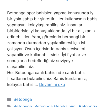
Betoonga spor bahisleri yapma konusunda iyi
bir yola sahip bir şirkettir. Her kullanıcının bahis
yapmasını kolaylaştırabilirsiniz. İnsanlar
birbirleriyle iyi konuştuklarında iyi bir alışkanlık
edinebilirler. Yapı, görevlerin herhangi bir
zamanda durmadan yapılabilmesi için iyi
çalışıyor. Oyun içerisinde bahis seviyeleri
yapabilir ve kullanabilirsiniz. İyi fiyatlar ve
sonuçlarla hedeflediğiniz seviyeye
ulaşabilirsiniz.
Her Betoonga canlı bahisinde canlı bahis
fırsatlarını bulabilirsiniz. Bahis kurslarımız,
kolayca bahis …
Devamını oku
Kategoriler
Betoonga
Etiketler
Betoonga
,
Betoonga Gereksinimi
,
Betoonga