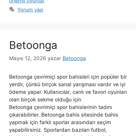
önemli oyunlar
Yorum yap
Betoonga
Mayıs 12, 2026
yazar
Betoonga
Betoonga çevrimiçi spor bahisleri için popüler bir
yerdir, çünkü birçok sanal yarışması vardır ve iyi
ödeme yapar. Kullanıcılar, canlı ve favori oyunları
olan birçok sekme olduğu için
Betoonga çevrimiçi spor bahislerinin tadını
çıkarabilirler. Betoonga bahis sitesinde bahis
yapmak için farklı sporlar arasından seçim
yapabilirsiniz. Sporlardan bazıları futbol,