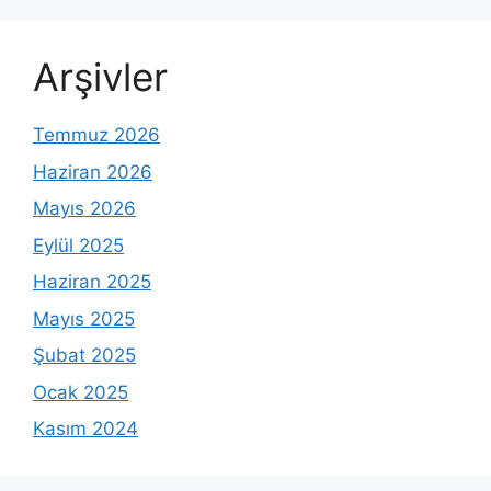
Arşivler
Temmuz 2026
Haziran 2026
Mayıs 2026
Eylül 2025
Haziran 2025
Mayıs 2025
Şubat 2025
Ocak 2025
Kasım 2024