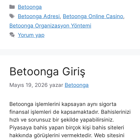
Kategoriler
Betoonga
Etiketler
Betoonga Adresi
,
Betoonga Online Casino
,
Betoonga Organizasyon Yöntemi
Yorum yap
Betoonga Giriş
Mayıs 19, 2026
yazar
Betoonga
Betoonga işlemlerini kapsayan aynı sigorta
finansal işlemleri de kapsamaktadır. Bahislerinizi
hızlı ve sorunsuz bir şekilde yapabilirsiniz.
Piyasaya bahis yapan birçok kişi bahis siteleri
hakkında görüşlerini vermektedir. Web sitesini