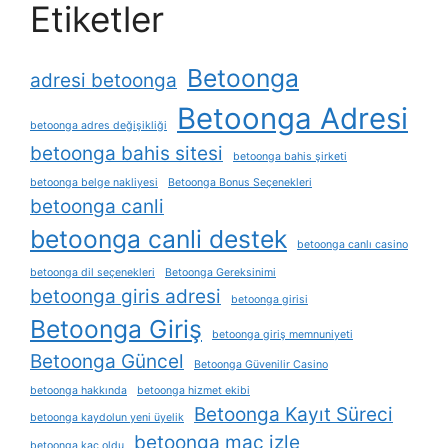
Etiketler
Betoonga
adresi betoonga
Betoonga Adresi
betoonga adres değişikliği
betoonga bahis sitesi
betoonga bahis şirketi
betoonga belge nakliyesi
Betoonga Bonus Seçenekleri
betoonga canli
betoonga canli destek
betoonga canlı casino
betoonga dil seçenekleri
Betoonga Gereksinimi
betoonga giris adresi
betoonga girisi
Betoonga Giriş
betoonga giriş memnuniyeti
Betoonga Güncel
Betoonga Güvenilir Casino
betoonga hakkında
betoonga hizmet ekibi
Betoonga Kayıt Süreci
betoonga kaydolun yeni üyelik
betoonga maç izle
betoonga kaç oldu