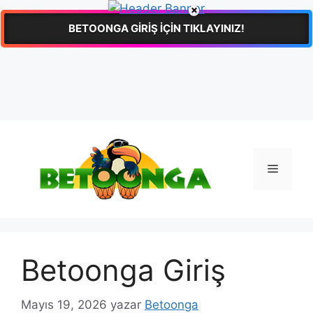
×
BETOONGA GİRİŞ İÇİN TIKLAYINIZ!
İçeriğe
atla
Menü
Betoonga Giriş
Mayıs 19, 2026
yazar
Betoonga