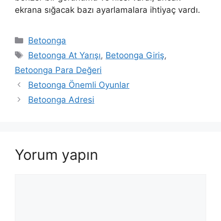
ekrana sığacak bazı ayarlamalara ihtiyaç vardı.
Kategoriler
Betoonga
Etiketler
Betoonga At Yarışı
,
Betoonga Giriş
,
Betoonga Para Değeri
Betoonga Önemli Oyunlar
Betoonga Adresi
Yorum yapın
Yorum