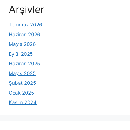
Arşivler
Temmuz 2026
Haziran 2026
Mayıs 2026
Eylül 2025
Haziran 2025
Mayıs 2025
Şubat 2025
Ocak 2025
Kasım 2024