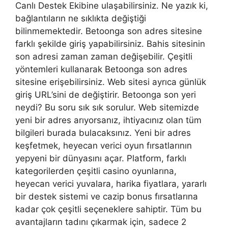
Canlı Destek Ekibine ulaşabilirsiniz. Ne yazık ki,
bağlantıların ne sıklıkta değiştiği
bilinmemektedir. Betoonga son adres sitesine
farklı şekilde giriş yapabilirsiniz. Bahis sitesinin
son adresi zaman zaman değişebilir. Çeşitli
yöntemleri kullanarak Betoonga son adres
sitesine erişebilirsiniz. Web sitesi ayrıca günlük
giriş URL’sini de değiştirir. Betoonga son yeri
neydi? Bu soru sık sık sorulur. Web sitemizde
yeni bir adres arıyorsanız, ihtiyacınız olan tüm
bilgileri burada bulacaksınız. Yeni bir adres
keşfetmek, heyecan verici oyun fırsatlarının
yepyeni bir dünyasını açar. Platform, farklı
kategorilerden çeşitli casino oyunlarına,
heyecan verici yuvalara, harika fiyatlara, yararlı
bir destek sistemi ve cazip bonus fırsatlarına
kadar çok çeşitli seçeneklere sahiptir. Tüm bu
avantajların tadını çıkarmak için, sadece 2