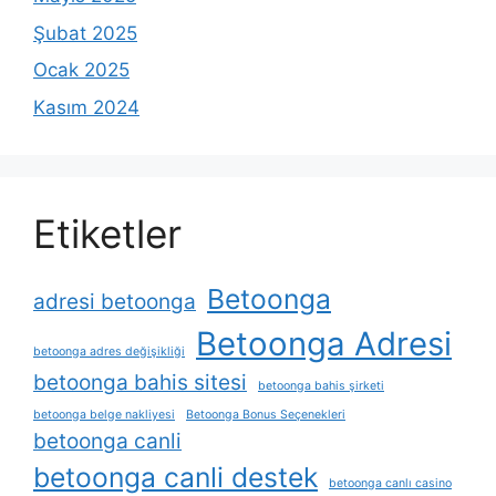
Şubat 2025
Ocak 2025
Kasım 2024
Etiketler
Betoonga
adresi betoonga
Betoonga Adresi
betoonga adres değişikliği
betoonga bahis sitesi
betoonga bahis şirketi
betoonga belge nakliyesi
Betoonga Bonus Seçenekleri
betoonga canli
betoonga canli destek
betoonga canlı casino