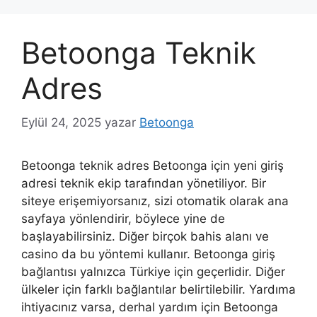
Betoonga Teknik
Adres
Eylül 24, 2025
yazar
Betoonga
Betoonga teknik adres Betoonga için yeni giriş
adresi teknik ekip tarafından yönetiliyor. Bir
siteye erişemiyorsanız, sizi otomatik olarak ana
sayfaya yönlendirir, böylece yine de
başlayabilirsiniz. Diğer birçok bahis alanı ve
casino da bu yöntemi kullanır. Betoonga giriş
bağlantısı yalnızca Türkiye için geçerlidir. Diğer
ülkeler için farklı bağlantılar belirtilebilir. Yardıma
ihtiyacınız varsa, derhal yardım için Betoonga