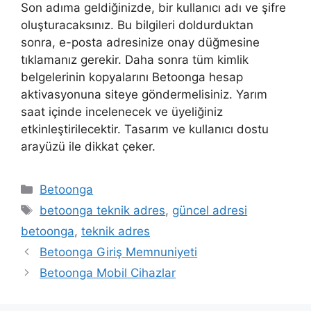
Son adıma geldiğinizde, bir kullanıcı adı ve şifre
oluşturacaksınız. Bu bilgileri doldurduktan
sonra, e-posta adresinize onay düğmesine
tıklamanız gerekir. Daha sonra tüm kimlik
belgelerinin kopyalarını Betoonga hesap
aktivasyonuna siteye göndermelisiniz. Yarım
saat içinde incelenecek ve üyeliğiniz
etkinleştirilecektir. Tasarım ve kullanıcı dostu
arayüzü ile dikkat çeker.
Kategoriler
Betoonga
Etiketler
betoonga teknik adres
,
güncel adresi
betoonga
,
teknik adres
Betoonga Giriş Memnuniyeti
Betoonga Mobil Cihazlar