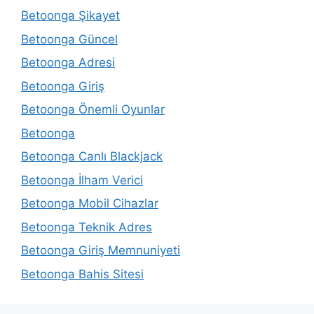
Betoonga Şikayet
Betoonga Güncel
Betoonga Adresi
Betoonga Giriş
Betoonga Önemli Oyunlar
Betoonga
Betoonga Canlı Blackjack
Betoonga İlham Verici
Betoonga Mobil Cihazlar
Betoonga Teknik Adres
Betoonga Giriş Memnuniyeti
Betoonga Bahis Sitesi