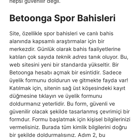
hepsi güvenilir değil.
Betoonga Spor Bahisleri
Site, özellikle spor bahisleri ve canlı bahis
alanında kapsamlı araştırmalar için bir
merkezdir. Günlük olarak bahis faaliyetlerine
katılan çok sayıda
teknik adres
tanık oluyor. Bu,
web sitesini yeni bir standarda yükseltir. Bir
Betoonga hesabı açmak bir esintidir. Sadece
üyelik formunu doldurun ve gitmekte fayda var!
Katılmak için, sitenin sağ üst köşesindeki kayıt
düğmesine tıklayın ve üyelik formunu
doldurmanız yeterlidir. Bu form, güvenli ve
güvenilir olacak şekilde tasarlanmış çevrimiçi bir
formdur. Formu başlatmak için kişisel bilgilerinizi
vermelisiniz. Burada tüm kimlik bilgilerini doğru
bir şekilde doldurmalısınız. Adım 2, bu