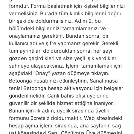
formdur. Formu başlatmak için kişisel bilgilerinizi
vermelisiniz. Burada tüm kimlik bilgilerini doğru
bir şekilde doldurmalısınız. Adım 2, bu
bölümdeki bilgilerinizi tamamlamanızı ve
onaylamanızı gerektirir. Bundan sonra, bir
kullanıcı adı ve şifre yapmanız gerekir. Gerekli
tüm ayrıntıları doldurduktan sonra, her şeyi
gözden geçirdikleri ve size yeşil ışık verdikleri
sahneye ulaşacaksınız. İşlemi tamamlamak için
aşağıdaki “Onay” yazan düğmeye tıklayın.
Betoonga hesabınızı etkinleştirin. Sanal masa
tenisi Betoonga hesap aktivasyonu için belgeler
gönderilmelidir. Canlı bahis ofisi üyelerine
güvenilir bir şekilde hizmet ettiğine inanıyor.
Bunun için ilk adım, üyelik sırasında üyelik
formunu ücretsiz doldurmaktır. Web sitesindeki
hesap açma işlemi sırasında, ana sayfanın sağ
üst köşesindeki Sarı -Çözülmüş Üye düğmesini