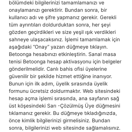
bölümdeki bilgilerinizi tamamlamanızı ve
onaylamanızı gerektirir. Bundan sonra, bir
kullanıcı adı ve şifre yapmanız gerekir. Gerekli
tüm ayrıntıları doldurduktan sonra, her şeyi
gözden geçirdikleri ve size yeşil ışık verdikleri
sahneye ulaşacaksınız. İşlemi tamamlamak için
aşağıdaki “Onay” yazan düğmeye tıklayın.
Betoonga hesabınızı etkinleştirin. Sanal masa
tenisi Betoonga hesap aktivasyonu için belgeler
gönderilmelidir. Canlı bahis ofisi üyelerine
güvenilir bir şekilde hizmet ettiğine inanıyor.
Bunun için ilk adım, üyelik sırasında üyelik
formunu ücretsiz doldurmaktır. Web sitesindeki
hesap açma işlemi sırasında, ana sayfanın sağ
üst köşesindeki Sarı -Çözülmüş Üye düğmesini
tıklamanız gerekir. Bu düğmeye tıkladığınızda,
önce kimlik bilgilerinizi girmelisiniz. Bundan
sonra, bilgilerinizi web sitesinde sağlamalısınız.