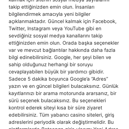
takip ettiğinizden emin olun. İnsanları
bilgilendirmek amacıyla yeni bilgiler
açıklanmaktadır. Güncel kalmak için Facebook,
Twitter, Instagram veya YouTube gibi en
sevdiğiniz sosyal medya kanallarını takip
ettiğinizden emin olun. Orada başka seçenekler
var ve mevcut bağlantılar hakkında daha fazla
bilgi edinebilirsiniz. Google, her şeyi bilen ve
sahip olduğunuz herhangi bir soruyu
cevaplayabilen büyük bir yardımcı gibidir.
Sadece 5 dakika boyunca Google’a “Adres”
yazın ve en güncel bilgileri bulacaksınız. Günlük
kayıtlarınızı bir arama motorunda ararsanız, bir
sürü seçenek bulacaksınız. Bu seçenekleri
kontrol ederek siteyi kısa bir süre ziyaret
edebilirsiniz. Tüm yabancı casino siteleri, giriş
adreslerini periyodik olarak değiştirmelidir. Bu