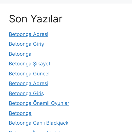
Son Yazılar
Betoonga Adresi
Betoonga Giriş
Betoonga
Betoonga Şikayet
Betoonga Güncel
Betoonga Adresi
Betoonga Giriş
Betoonga Önemli Oyunlar
Betoonga
Betoonga Canlı Blackjack