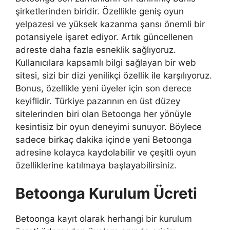
şirketlerinden biridir. Özellikle geniş oyun
yelpazesi ve yüksek kazanma şansı önemli bir
potansiyele işaret ediyor. Artık güncellenen
adreste daha fazla esneklik sağlıyoruz.
Kullanıcılara kapsamlı bilgi sağlayan bir web
sitesi, sizi bir dizi yenilikçi özellik ile karşılıyoruz.
Bonus, özellikle yeni üyeler için son derece
keyiflidir. Türkiye pazarının en üst düzey
sitelerinden biri olan Betoonga her yönüyle
kesintisiz bir oyun deneyimi sunuyor. Böylece
sadece birkaç dakika içinde yeni Betoonga
adresine kolayca kaydolabilir ve çeşitli oyun
özelliklerine katılmaya başlayabilirsiniz.
Betoonga Kurulum Ücreti
Betoonga kayıt olarak herhangi bir kurulum