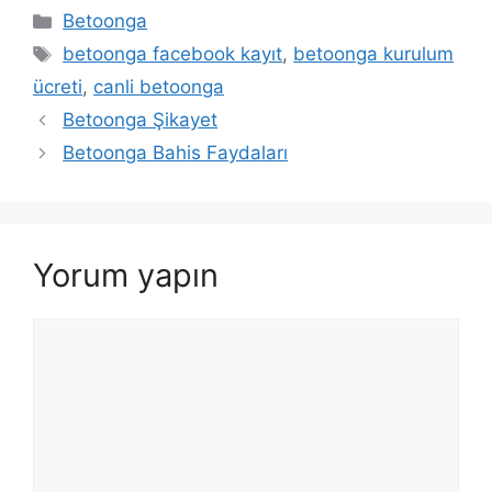
Kategoriler
Betoonga
Etiketler
betoonga facebook kayıt
,
betoonga kurulum
ücreti
,
canli betoonga
Betoonga Şikayet
Betoonga Bahis Faydaları
Yorum yapın
Yorum