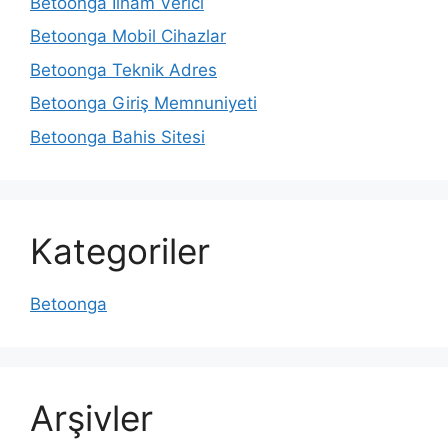
Betoonga İlham Verici
Betoonga Mobil Cihazlar
Betoonga Teknik Adres
Betoonga Giriş Memnuniyeti
Betoonga Bahis Sitesi
Kategoriler
Betoonga
Arşivler