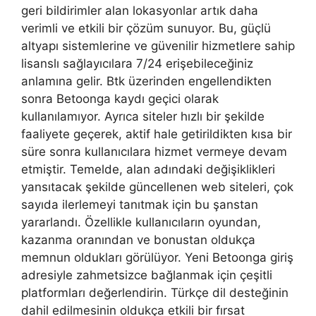
geri bildirimler alan lokasyonlar artık daha
verimli ve etkili bir çözüm sunuyor. Bu, güçlü
altyapı sistemlerine ve güvenilir hizmetlere sahip
lisanslı sağlayıcılara 7/24 erişebileceğiniz
anlamına gelir. Btk üzerinden engellendikten
sonra Betoonga kaydı geçici olarak
kullanılamıyor. Ayrıca siteler hızlı bir şekilde
faaliyete geçerek, aktif hale getirildikten kısa bir
süre sonra kullanıcılara hizmet vermeye devam
etmiştir. Temelde, alan adındaki değişiklikleri
yansıtacak şekilde güncellenen web siteleri, çok
sayıda ilerlemeyi tanıtmak için bu şanstan
yararlandı. Özellikle kullanıcıların oyundan,
kazanma oranından ve bonustan oldukça
memnun oldukları görülüyor. Yeni Betoonga giriş
adresiyle zahmetsizce bağlanmak için çeşitli
platformları değerlendirin. Türkçe dil desteğinin
dahil edilmesinin oldukça etkili bir fırsat