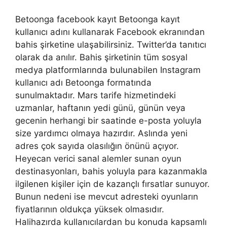
Betoonga facebook kayıt Betoonga kayıt
kullanıcı adını kullanarak Facebook ekranından
bahis şirketine ulaşabilirsiniz. Twitter’da tanıtıcı
olarak da anılır. Bahis şirketinin tüm sosyal
medya platformlarında bulunabilen Instagram
kullanıcı adı Betoonga formatında
sunulmaktadır. Mars tarife hizmetindeki
uzmanlar, haftanın yedi günü, günün veya
gecenin herhangi bir saatinde e-posta yoluyla
size yardımcı olmaya hazırdır. Aslında yeni
adres çok sayıda olasılığın önünü açıyor.
Heyecan verici sanal alemler sunan oyun
destinasyonları, bahis yoluyla para kazanmakla
ilgilenen kişiler için de kazançlı fırsatlar sunuyor.
Bunun nedeni ise mevcut adresteki oyunların
fiyatlarının oldukça yüksek olmasıdır.
Halihazırda kullanıcılardan bu konuda kapsamlı