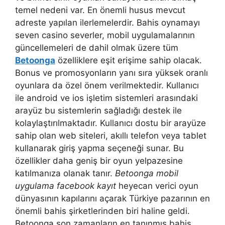
temel nedeni var. En önemli husus mevcut
adreste yapılan ilerlemelerdir. Bahis oynamayı
seven casino severler, mobil uygulamalarının
güncellemeleri de dahil olmak üzere tüm
Betoonga
özelliklere eşit erişime sahip olacak.
Bonus ve promosyonların yanı sıra yüksek oranlı
oyunlara da özel önem verilmektedir. Kullanıcı
ile android ve ios işletim sistemleri arasındaki
arayüz bu sistemlerin sağladığı destek ile
kolaylaştırılmaktadır. Kullanıcı dostu bir arayüze
sahip olan web siteleri, akıllı telefon veya tablet
kullanarak giriş yapma seçeneği sunar. Bu
özellikler daha geniş bir oyun yelpazesine
katılmanıza olanak tanır.
Betoonga mobil
uygulama facebook kayıt
heyecan verici oyun
dünyasının kapılarını açarak Türkiye pazarının en
önemli bahis şirketlerinden biri haline geldi.
Betoonga son zamanların en tanınmış bahis