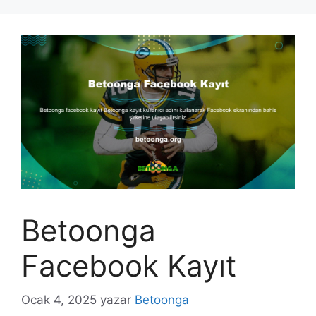
Betoonga
Facebook Kayıt
Ocak 4, 2025
yazar
Betoonga