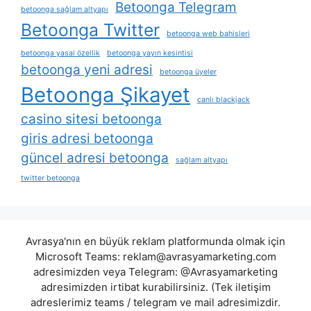
Betoonga Telegram
betoonga sağlam altyapı
Betoonga Twitter
betoonga web bahisleri
betoonga yasal özellik
betoonga yayın kesintisi
betoonga yeni adresi
betoonga üyeler
Betoonga Şikayet
canlı blackjack
casino sitesi betoonga
giris adresi betoonga
güncel adresi betoonga
sağlam altyapı
twitter betoonga
Avrasya'nın en büyük reklam platformunda olmak için
Microsoft Teams:
reklam@avrasyamarketing.com
adresimizden veya Telegram: @Avrasyamarketing
adresimizden irtibat kurabilirsiniz. (Tek iletişim
adreslerimiz teams / telegram ve mail adresimizdir.