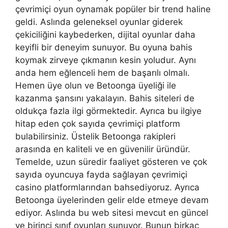
çevrimiçi oyun oynamak popüler bir trend haline
geldi. Aslında geleneksel oyunlar giderek
çekiciliğini kaybederken, dijital oyunlar daha
keyifli bir deneyim sunuyor. Bu oyuna bahis
koymak zirveye çıkmanın kesin yoludur. Aynı
anda hem eğlenceli hem de başarılı olmalı.
Hemen üye olun ve Betoonga üyeliği ile
kazanma şansını yakalayın. Bahis siteleri de
oldukça fazla ilgi görmektedir. Ayrıca bu ilgiye
hitap eden çok sayıda çevrimiçi platform
bulabilirsiniz. Üstelik Betoonga rakipleri
arasında en kaliteli ve en güvenilir üründür.
Temelde, uzun süredir faaliyet gösteren ve çok
sayıda oyuncuya fayda sağlayan çevrimiçi
casino platformlarından bahsediyoruz. Ayrıca
Betoonga üyelerinden gelir elde etmeye devam
ediyor. Aslında bu web sitesi mevcut en güncel
ve birinci sınıf oyunları sunuyor. Bunun birkaç